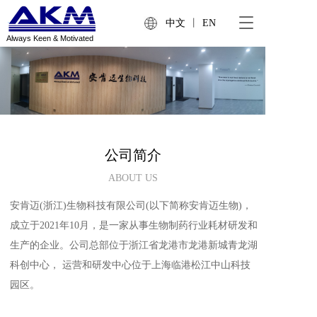
T
中文
丨
EN
o
Always Keen & Motivated
g
g
l
e
n
a
v
i
公司简介
g
a
ABOUT US
t
i
安肯迈(浙江)生物科技有限公司(以下简称安肯迈生物)，
o
成立于2021年10月，是一家从事生物制药行业耗材研发和
n
生产的企业。公司总部位于浙江省龙港市龙港新城青龙湖
科创中心， 运营和研发中心位于上海临港松江中山科技
园区。