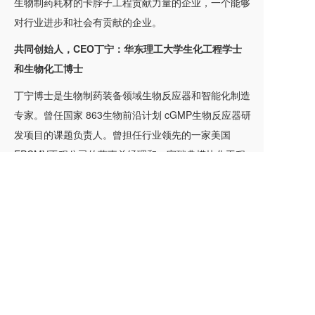
生物制药耗材的卡脖子工程贡献力量的企业，一个能够
对行业进步和社会有贡献的企业。
共同创始人，CEO丁宁：华东理工大学生化工程学士
和生物化工博士
丁宁博士是生物制药装备领域生物反应器和智能化制造
专家。曾任国家 863生物前沿计划 cGMP生物反应器研
发项目的课题负责人。曾担任行业领先的一家美国
EPCMV工程公司的董事总经理和一家瑞典模块化工程
公司的CEO。也曾担任过国内两家在香港上市的生物
制药装备公司的副总裁/副总经理。对于印度和巴西等
新兴国家具一手实地考察经验。丁宁博士曾在欧洲、亚
洲、非洲和美洲总计18个国家执行了各种不同类型的
工程施工项目和咨询及设计项目。对于设定企业愿景,
制定和实施面向未来的战略计划, 并通过公司有机增长
和外部收购来长期发展业务均有心得。