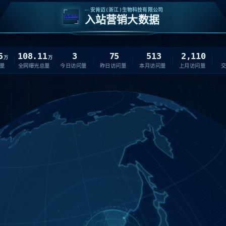
安肯迈(浙江)生物科技有限公司
入站营销大数据
5
108.11
3
75
513
2,110
万
万
量
全网曝光总量
今日访问量
昨日访问量
本月访问量
上月访问量