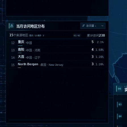
当月访问地区分布
15
238
个来源地区
累计访问
01
/
02
境内
12
海外
3
94
Monrovia
39.5%
美国 · California
20
上海
8.4%
中国
19
天津
7.98%
中国
18
北京
7.56%
中国
17
南京
7.14%
中国 · 江苏
01
13
阳泉
5.46%
中国 · 山西
02
11
LI
厦门
4.62%
中国 · 福建
10
香港
4.2%
中国
03
8
长沙
3.36%
中国 · 湖南
7
04
成都
2.94%
中国 · 四川
6
CaliforniaSan Jose
2.52%
美国
05