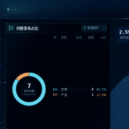
内容发布占比
2.5
访问总
序
类型
数量
占比
01
/
01
7
6
文章
85.71%
01
发布总量
1
产品
14.29%
02
2
ACTIVE TYPES