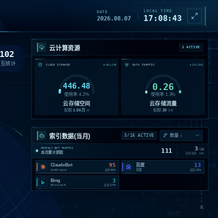
LOCAL TIME
DATE
17:08:46
2026.08.07
云计算资源
2 ACTIVE
102
交互统计
CLOUD STORAGE
DATA TRAFFIC
ONLINE
ONLINE
446.48
0.26
使用率
4.2
%
使用率
1.3
%
云存储空间
云存储流量
配额
1.06
万
配额
20
M
GB
索引数据(当月)
3/16 ACTIVE
3
MONTHLY BOT TRAFFIC
111
/
16
本月累计抓取
活跃来源 ·
19
%
95
13
ClaudeBot
百度
Anthropic
百度
占比
86%
占比
12%
3
Bing
Microsoft
占比
2.7%