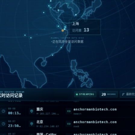
上海
13
访问量
08-08
anchormanbiotech.com
美国 · California · Monrovia
00:49:20
216.73.216.6
/sitemap.xml
IP
08-08
www.anchormanbiotech.com
山东 · 聊城
00:40:24
VE VISITOR STREAM
182.46.186.197
/cpzx
20
IP
STREAMING
实时访问记录
RECORDS
08-08
anchormanbiotech.com
重庆
00:13:20
183.227.196.56
/search
IP
08-07
anchormanbiotech.com
北京
23:50:53
62.234.140.67
/xwdt
IP
08-07
anchormanbiotech.com
美国 · California · San Jose
23:39:40
18.145.79.18
/jrwm
IP